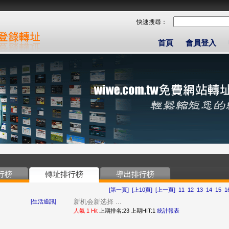
快速搜尋：
首頁
會員登入
行榜
轉址排行榜
導出排行榜
[第一頁]
[上10頁]
[上一頁]
11
12
13
14
15
1
新机会新选择 ...
[生活通訊]
人氣 1 Hit
上期排名:23 上期HIT:1
統計報表