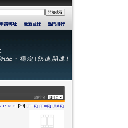
申請轉址
最新登錄
熱門排行
總排名:
[20]
6
17
18
19
[下一頁]
[下10頁]
[最終頁]