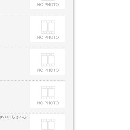
hungry.org ぢさべな