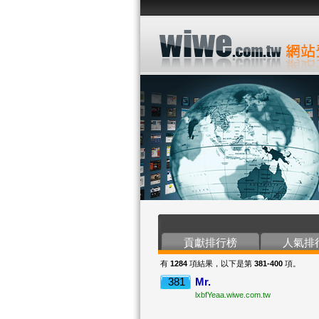
貢獻排行榜
人氣排
有
1284
項結果，以下是第
381-400
項。
381
Mr.
lxbfYeaa.wiwe.com.tw